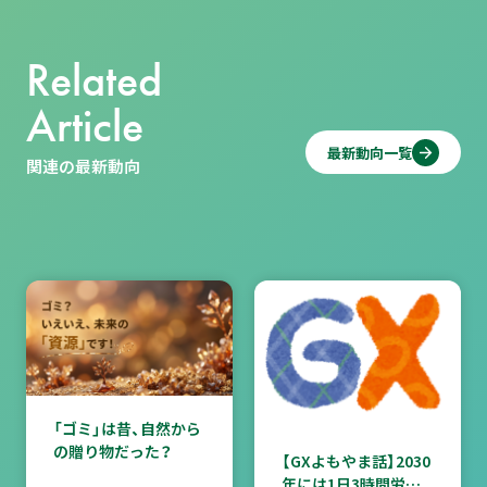
Related
Article
最新動向一覧
関連の最新動向
「ゴミ」は昔、自然から
の贈り物だった？
【GXよもやま話】2030
年には1日3時間労働