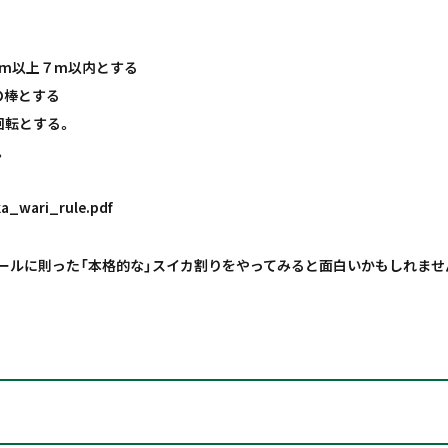
5m以上７m以内とする
の棒とする
回転とする。
。
ka_wari_rule.pdf
ールに則った「本格的な」スイカ割りをやってみると面白いかもしれませ