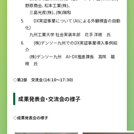
野原商会、松本工業(株)、
三島光産(株)、(株)陽和
DX実証事業について（AIによる外観検査の自動
化）
九州工業大学 社会実装本部 花手 洋樹 氏
(株)デンソー九州でのDX実証事業導入事例紹
介
(株)デンソー九州 AI・DX推進課長 高咲 龍
樹 氏
◇第2部 交流会（16：10～17：30）
成果発表会・交流会の様子
◇成果発表会の様子