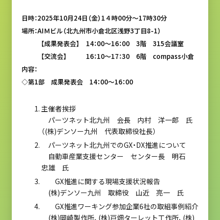
日時：2025年10月24日（金）1４時00分～17時30分
場所：AIＭビル（北九州市小倉北区浅野3丁目8-1）
【成果発表会】 14：00～16：00 3階 315会議室
【交流会】 16：10～17：30 6階 compass小倉
内容：
◇第1部 成果発表会 14：00～16：00
主催者挨拶
パーツネット北九州 会長 内村 洋一郎 氏
（(株)デンソー九州 代表取締役社長）
パーツネット北九州でのGX・DX推進について
自動車産業支援センター センター長 明石
忠雄 氏
GX推進に関する現場支援状況報告
(株)デンソー九州 取締役 山近 亮一 氏
GX推進ワーキング参加企業6社の取組事例紹介
(株)岡崎製作所、(株)戸畑ターレット工作所、(株)