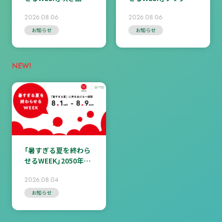
キャンペーン＜皆さん
ップイベント（8/7（金）
2026.08.06
2026.08.06
からのコメント掲載
オンライン）ご案内
中！＞
お知らせ
お知らせ
NEW!
「暑すぎる夏を終わら
せるWEEK」2050年の
天気予報（Ver.2）動画
2026.08.04
公開
お知らせ