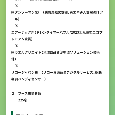
②
㈱タンソーマンGX （脱炭素経営支援、再エネ導入支援のITツ
ール）
③
エアーテック㈱（ドレンタイマーバブル/2023北九州市エコプ
レミアム受賞）
④
㈱ウエルクリエイト（地域食品資源循環ソリューション技術
他）
⑤
リコージャパン㈱ （リコー資源循環デジタルサービス、樹脂
判別ハンディセンサー）
２ ブース来場者数
225名