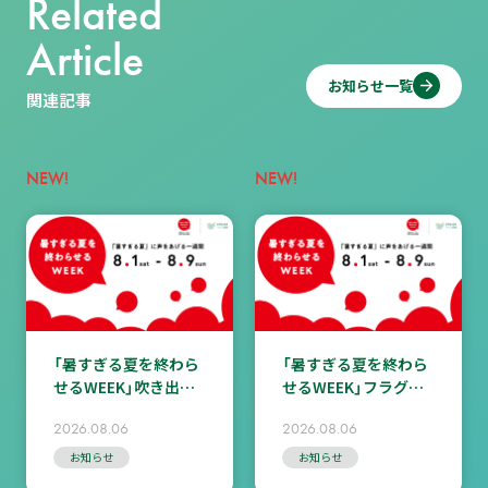
Related
Article
お知らせ一覧
関連記事
NEW!
NEW!
「暑すぎる夏を終わら
「暑すぎる夏を終わら
せるWEEK」吹き出し
せるWEEK」フラグシ
キャンペーン＜皆さん
ップイベント（8/7（金）
2026.08.06
2026.08.06
からのコメント掲載
オンライン）ご案内
中！＞
お知らせ
お知らせ