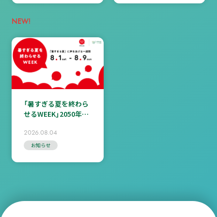
NEW!
「暑すぎる夏を終わら
せるWEEK」2050年の
天気予報（Ver.2）動画
2026.08.04
公開
お知らせ