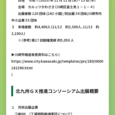
日程 令和 7（2025）年 11 月 12 日（水）・ 13 日（木）
会場 カルッツかわさき（川崎区富士見１－１－４）
出展者数 120 団体 (162 小間) /初出展 34 団体/川崎市内
中小企業 53 団体
３ 来場者数 約4,400人（11/12 約2,300人、11/13 約
2,100人）
※（参考）第17 回開催実績 約5,050 人
▶川崎市報道発表資料はこちら（
https://www.city.kawasaki.jp/templates/prs/280/0000
182290.html
）
北九州ＧＸ推進コンソーシアム出展概要
１ 共同出展企業
①
㈱IHI （工場間熱融通実証について）