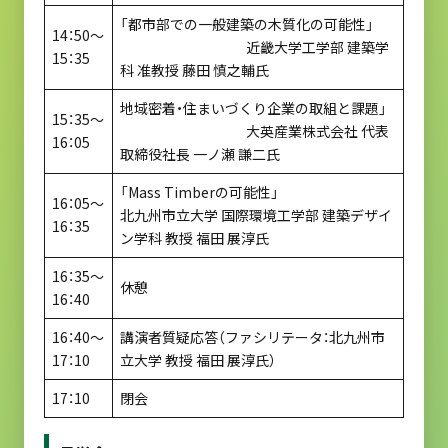
「都市部での一般建築の木質化の可能性」
14：50～
近畿大学工学部 建築学
15：35
科 准教授 藤田 慎之輔氏
地域密着・住まいづくり企業の取組と課題」
15：35～
大英産業株式会社 代表
16：05
取締役社長 一ノ瀬 謙二氏
「Mass Timberの可能性」
16：05～
北九州市立大学 国際環境工学部 建築デザイ
16：35
ン学科 教授 福田 展淳氏
16：35～
休憩
16：40
16：40～
講演者質疑応答（ファシリテータ：北九州市
17：10
立大学 教授 福田 展淳氏）
17：10
閉会