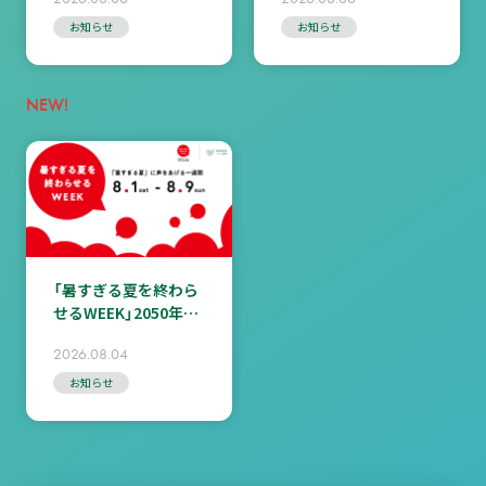
からのコメント掲載
オンライン）ご案内
中！＞
お知らせ
お知らせ
NEW!
「暑すぎる夏を終わら
せるWEEK」2050年の
天気予報（Ver.2）動画
2026.08.04
公開
お知らせ