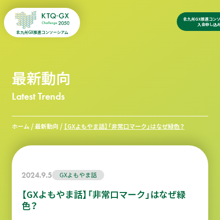
北九州GX推進コン
入会申し込
北九州GX推進コンソーシアム
最新動向
Latest Trends
/
/
ホーム
最新動向
【GXよもやま話】「非常口マーク」はなぜ緑色？
2024.9.5
GXよもやま話
【GXよもやま話】「非常口マーク」はなぜ緑
色？